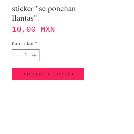
sticker "se ponchan
llantas".
Precio
10,00 MXN
Cantidad
*
agregar a carrito
Sticker "se ponchan
llantas gratis".
Técnica: ilustración
digital impresa sobre
papel autoadherible con
acabado mate.